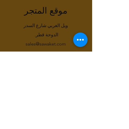
موقع المتجر
ويل الغربي شارع السدر
الدوحة قطر.
sales@sawaket.com
66111804
حقوق النشر © 2022 SAWAKET. كل الحقوق محفوظة.
محل
اتصل بنا
مركز المساعدة
معلومات عنا
وظائف