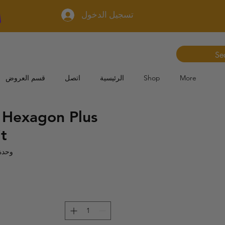
تسجيل الدخول
More
Shop
الرئيسية
اتصل
قسم العروض
t Hexagon Plus
it
وحدة 5176148030836