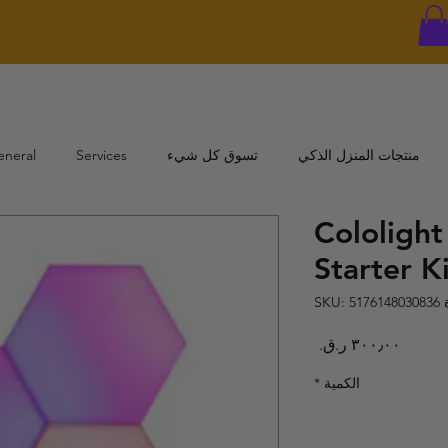
منتجات المنزل الذكي
تسوق كل شيء
Services
eneral
Cololigh
Starter K
SKU: 
السعر
الكمية
*