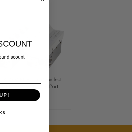
ISCOUNT
our discount.
0307PM Microsens Smallest
it Ethernet switch! · 6-Port
bloc
UP!
السعر
KS