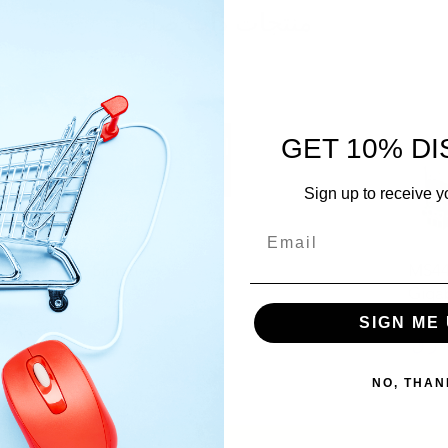
منتجات ذات صلة
GET 10% D
Sign up to receive y
Simon
MS44
Gigab
السعر
non-
SIGN ME 
NO, THAN