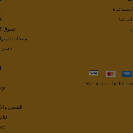
المساعدة
l
s
ات عنا
تسوق ك
ف
منتجات المنز
قسم ا
ا
We accept the follow
age
الشحن والا
نتائ
are