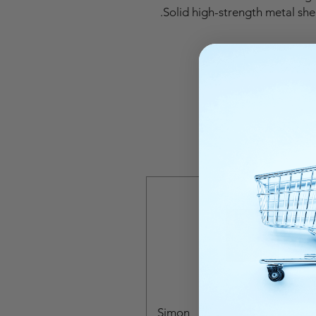
Solid high-strength metal shell
Simon