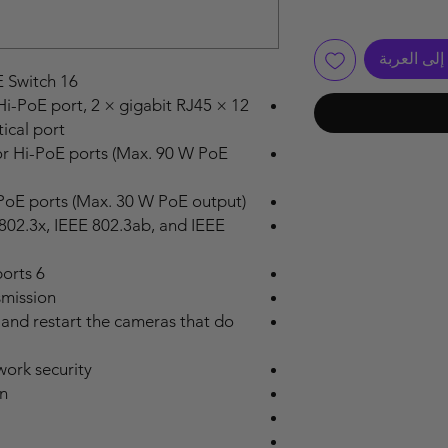
لى العربة
16 Port Gigabit Unmanaged POE Switch
it Hi-PoE port, 2 × gigabit RJ45
ical port.
or Hi-PoE ports (Max. 90 W PoE
PoE ports (Max. 30 W PoE output).
 802.3x, IEEE 802.3ab, and IEEE
6 KV surge protection for PoE ports.
mission.
and restart the cameras that do
ork security.
n.