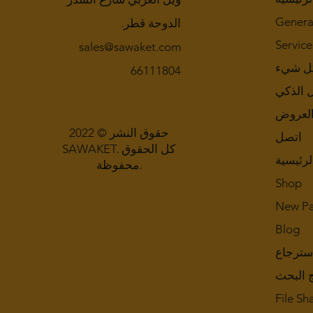
Genera
الدوحة قطر.
Service
sales@sawaket.com
ل شيء
66111804
ل الذكي
لعروض
حقوق النشر © 2022
اتصل
SAWAKET. كل الحقوق
لرئيسية
محفوظة.
Shop
New P
Blog
سترجاع
ج البحث
File Sh