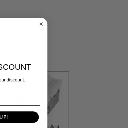
ISCOUNT
our discount.
UP!
0307PM Microsens Smallest