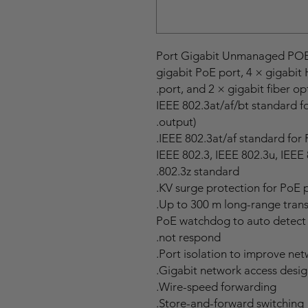
12 × gigabit PoE port, 4 × gigab
port, and 2 × gigabit fiber opt
IEEE 802.3at/af/bt standard f
output).
IEEE 802.3at/af standard for 
IEEE 802.3, IEEE 802.3u, IEEE
802.3z standard.
Up to 300 m long-range trans
PoE watchdog to auto detect 
not respond.
Port isolation to improve netw
Gigabit network access desig
Wire-speed forwarding.
Store-and-forward switching.