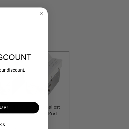
ISCOUNT
our discount.
0307PM Microsens Smallest
UP!
it Ethernet switch! · 6-Port
bloc
KS
السعر