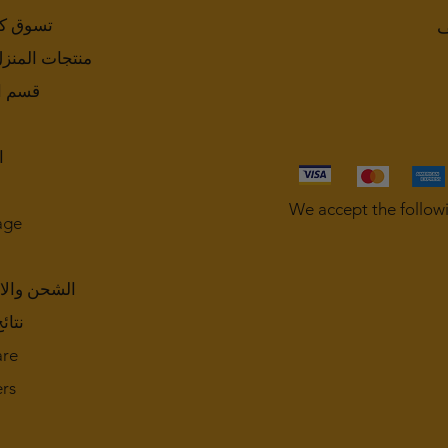
تسوق ك
ف
منتجات المنز
قسم ا
ا
We accept the follow
age
الشحن والا
نتائ
are
rs