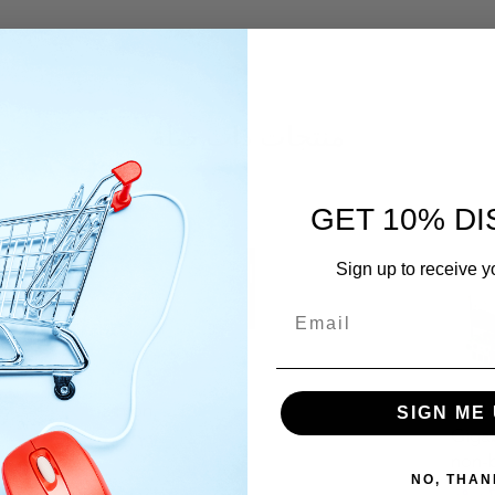
منتجات ذات صلة
GET 10% D
Sign up to receive y
Simon
MS44
SIGN ME 
Gigab
السعر
non-
NO, THAN