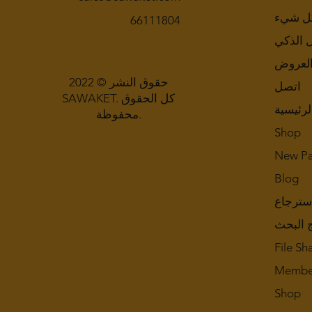
ل شيء
66111804
ل الذكي
لعروض
حقوق النشر © 2022
اتصل
SAWAKET. كل الحقوق
لرئيسية
محفوظة.
Shop
New P
Blog
سترجاع
ج البحث
File Sh
Membe
Shop