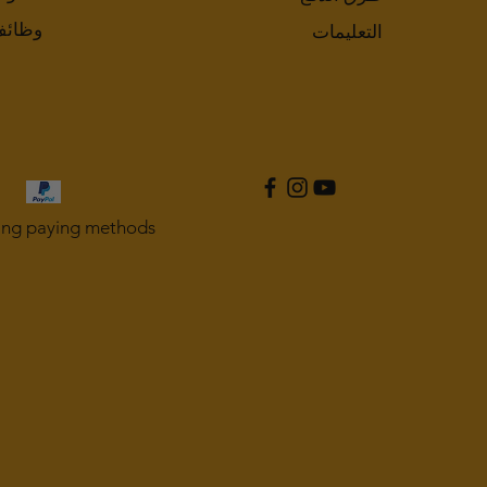
وظائ
التعليمات
ing paying methods