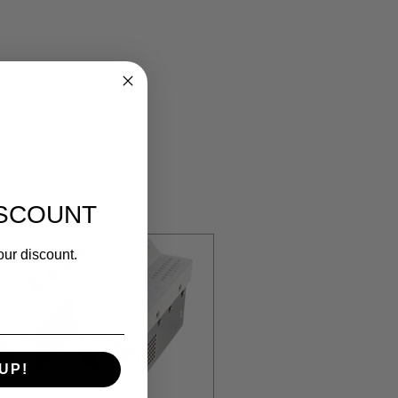
رادار الموجة المليمترية دوبلر (
الشخص ، لم يتم الإبلاغ عن أي 
5٪ 95٪ 
ISCOUNT
our discount.
UP!