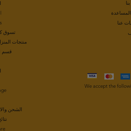
نا
ا
المساعدة
l
s
ات عنا
تسوق ك
ف
منتجات المنز
قسم ا
ا
We accept the follow
age
الشحن والا
نتائ
are