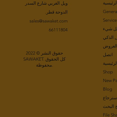
لرئيسية
ويل الغربي شارع السدر
Genera
الدوحة قطر.
Service
sales@sawaket.com
ل شيء
66111804
ل الذكي
لعروض
حقوق النشر © 2022
اتصل
SAWAKET. كل الحقوق
لرئيسية
محفوظة.
Shop
New P
Blog
سترجاع
ج البحث
File Sh