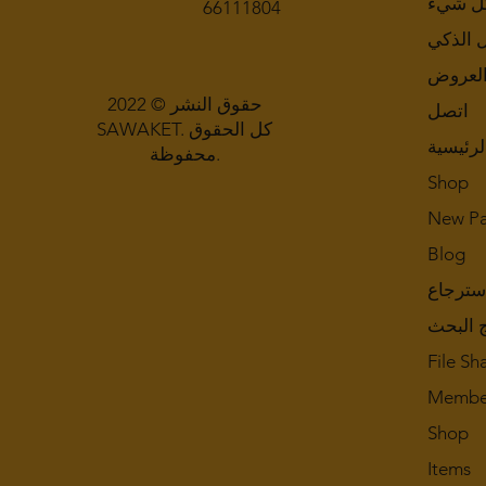
ل شيء
66111804
ل الذكي
لعروض
حقوق النشر © 2022
اتصل
SAWAKET. كل الحقوق
لرئيسية
محفوظة.
Shop
New P
Blog
سترجاع
ج البحث
File Sh
Membe
Shop
Items