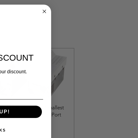
ISCOUNT
our discount.
0307PM Microsens Smallest
UP!
it Ethernet switch! · 6-Port
bloc
السعر
KS