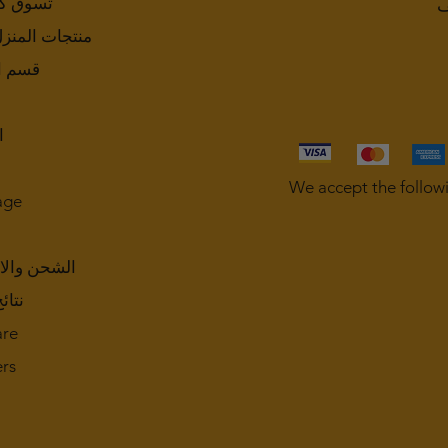
تسوق ك
ف
منتجات المنز
قسم ا
ا
We accept the follow
age
الشحن والا
نتائ
are
rs