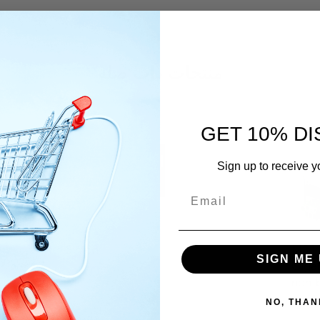
منتجات ذات صلة
GET 10% D
Sign up to receive y
Simon
MS44
SIGN ME 
Gigab
السعر
non-
NO, THAN