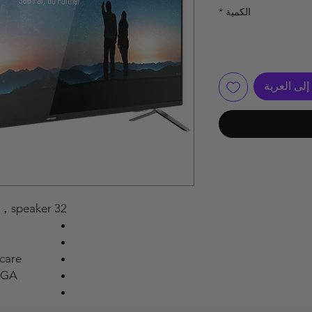
الكمية
*
لى العربة
32 inch FHD Monitor 1080P，VA，speaker
care.
VGA.