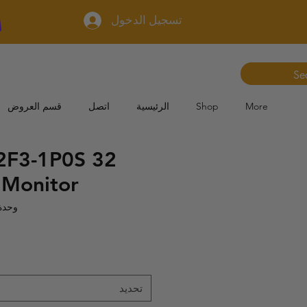
تسجيل الدخول
More
Shop
الرئيسية
اتصل
قسم العروض
2F3-1P0S 32
 Monitor
وحدة 6942160456102
تحديد