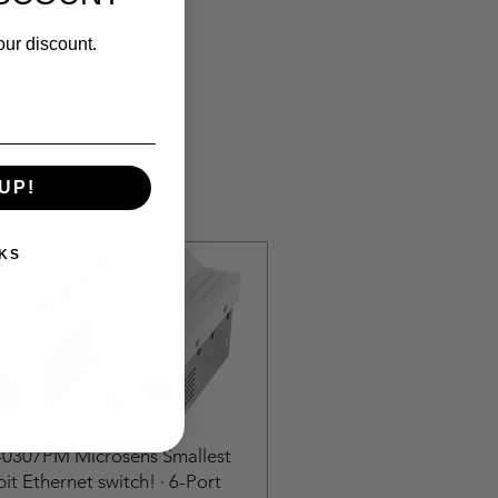
our discount.
UP!
KS
0307PM Microsens Smallest
it Ethernet switch! · 6-Port