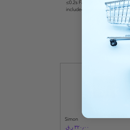
≤0.2s Face Recognition Dista
included in the package（Eu
Simon
السعر