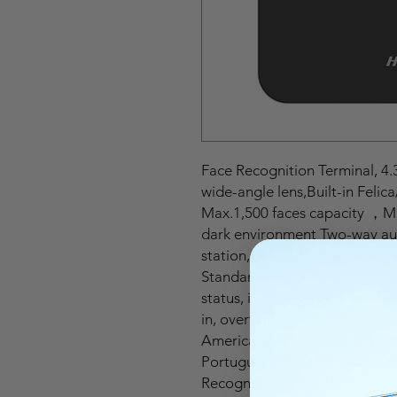
Face Recognition Terminal, 4
wide-angle lens,Built-in Feli
Max.1,500 faces capacity ，Ma
dark environment Two-way audi
station, and master station S
Standard PoE Supports ISUP5.
status, including check in, che
in, overtime out multiple lang
America), Arabic, Thai, Indone
Portuguese (Brazil) Configurat
Recognition Accuracy Rate > 