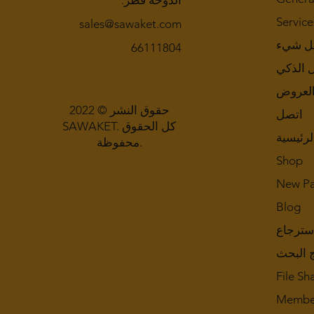
الدوحة قطر.
Service
sales@sawaket.com
ل شيء
66111804
ل الذكي
لعروض
حقوق النشر © 2022
اتصل
SAWAKET. كل الحقوق
لرئيسية
محفوظة.
Shop
New P
Blog
سترجاع
ج البحث
File Sh
Membe