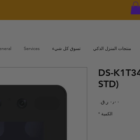
منتجات المنزل الذكي
تسوق كل شيء
Services
eneral
DS-K1T3
STD)
السعر
الكمية
*