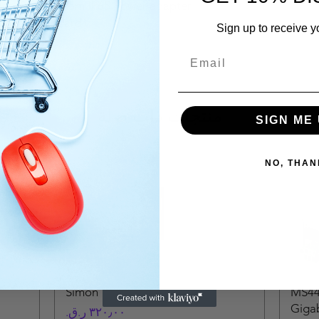
nce: 0.3m ~ 1.5m IP65 Power adapter
ropean Standard）
Sign up to receive y
منتجات ذات صلة
SIGN ME 
NO, THAN
Simon
MS44
Gigab
السعر