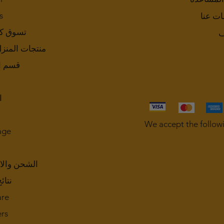
s
ات عنا
تسوق ك
ف
منتجات المنز
قسم ا
ا
We accept the follow
age
الشحن والا
نتائ
are
rs