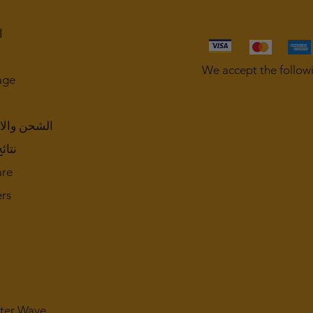
ا
We accept the follow
age
الشحن والا
نتائ
are
rs
eter Wave