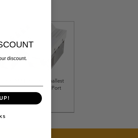
ISCOUNT
our discount.
0307PM Microsens Smallest
it Ethernet switch! · 6-Port
bloc
UP!
السعر
KS