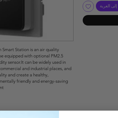
لى العربة
Smart Station is an air quality
 be equipped with optional PM2.5
ty sensor.It can be widely used in
 commercial and industrial places, and
lity and create a healthy,
nmentally friendly and energy-saving
t.