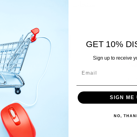
منتجات ذات صلة
GET 10% D
Sign up to receive y
Simon
MS44
Gigab
السعر
non-
SIGN ME 
NO, THAN