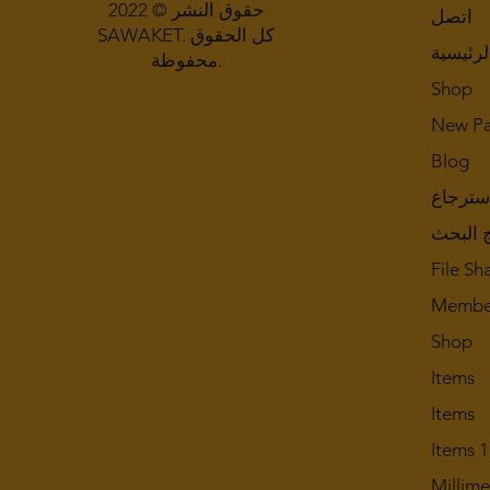
حقوق النشر © 2022
اتصل
SAWAKET. كل الحقوق
لرئيسية
محفوظة.
Shop
New P
Blog
سترجاع
ج البحث
File Sh
Membe
Shop
Items
Items
Items 1
Millim